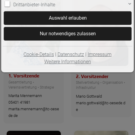
Drittanbieter-Inhalte
Cookie-Details
|
Datenschutz
|
Impressum
Weitere Informationen
1. Vorsitzende
2. Vorsitzender
Gesamtleitung •
Stellvertretung • Organisation •
Vereinsvertretung • Strategie
Infrastruktur
Marita Mennemann
Mario Gottwald
05401 41981
mario.gottwald@tc-oesede.d
marita.mennemann@tc-oese
e
de.de