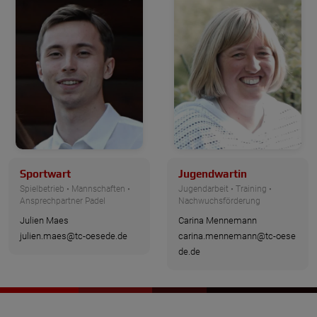
Sportwart
Jugendwartin
Spielbetrieb • Mannschaften •
Jugendarbeit • Training •
Ansprechpartner Padel
Nachwuchsförderung
Julien Maes
Carina Mennemann
julien.maes@tc-oesede.de
carina.mennemann@tc-oese
de.de