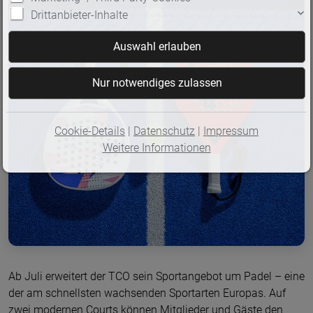
Drittanbieter-Inhalte
Cookie-Details
|
Datenschutz
|
Impressum
Weitere Informationen
Ab Juli erweitert der TCO sein Sportangebot um Padel – eine
der am schnellsten wachsenden Sportarten Europas. Auf
zwei modernen Courts können Mitglieder und Gäste den